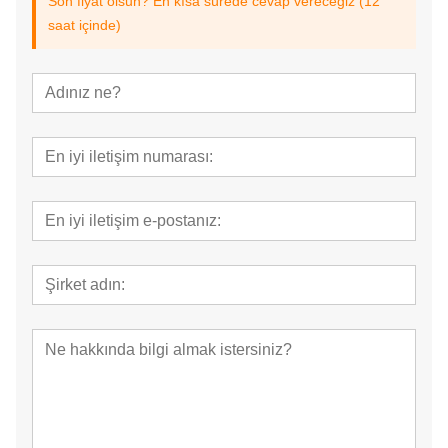
Son fiyat olsun? En kısa sürede cevap vereceğiz (12
saat içinde)