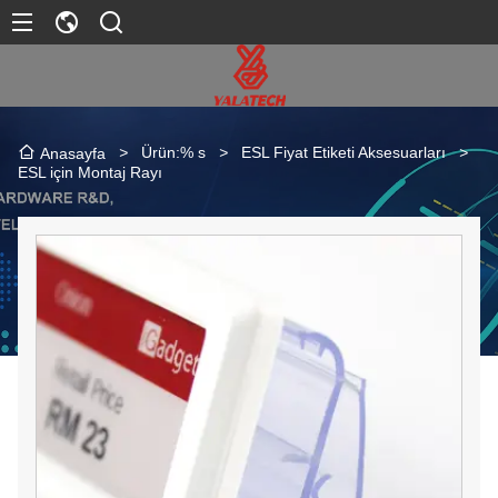
>
Ürün:% s
>
ESL Fiyat Etiketi Aksesuarları
>
Anasayfa
ESL için Montaj Rayı