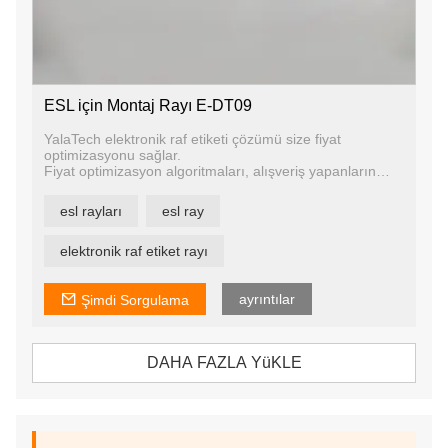
ESL için Montaj Rayı E-DT09
YalaTech elektronik raf etiketi çözümü size fiyat
optimizasyonu sağlar.
Fiyat optimizasyon algoritmaları, alışveriş yapanların
ödediği fiyatları satın alma uygulamalarına, tedarikçi
fiyatlarına ve daha fazlasına göre ayarlamanıza olanak
esl rayları
esl ray
tanır. ESL etiketleri, geliri ve büyümeyi artırmak ve kar
marjlarını artırmak için büyük veri sisteminizden gelen
önerilere dayalı olarak anında fiyat değişiklikleri
elektronik raf etiket rayı
yapmanıza olanak tanır.
ayrıntılar
Şimdi Sorgulama
DAHA FAZLA YüKLE