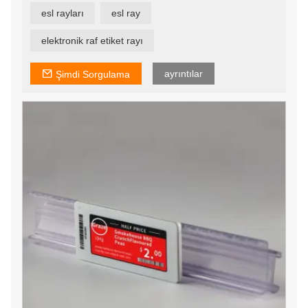
fiyatlarına ve daha fazlasına göre ayarlamanıza olanak
esl rayları
esl ray
tanır. ESL etiketleri, geliri ve büyümeyi artırmak ve kar
marjlarını artırmak için büyük veri sisteminizden gelen
önerilere dayalı olarak anında fiyat değişiklikleri
elektronik raf etiket rayı
yapmanıza olanak tanır.
ayrıntılar
Şimdi Sorgulama