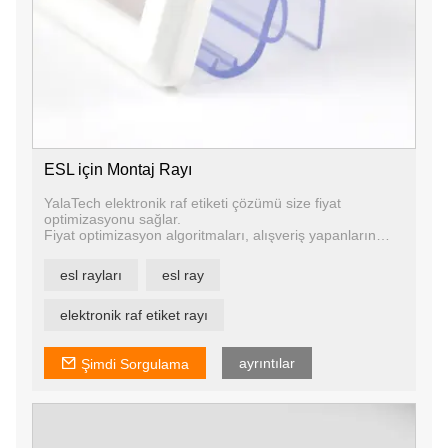
ESL için Montaj Rayı
YalaTech elektronik raf etiketi çözümü size fiyat
optimizasyonu sağlar.
Fiyat optimizasyon algoritmaları, alışveriş yapanların
ödediği fiyatları satın alma uygulamalarına, tedarikçi
fiyatlarına ve daha fazlasına göre ayarlamanıza olanak
esl rayları
esl ray
tanır. ESL etiketleri, geliri ve büyümeyi artırmak ve kar
marjlarını artırmak için büyük veri sisteminizden gelen
önerilere dayalı olarak anında fiyat değişiklikleri
elektronik raf etiket rayı
yapmanıza olanak tanır.
ayrıntılar
Şimdi Sorgulama